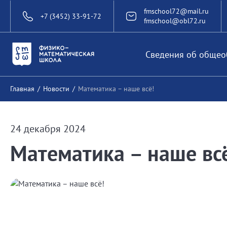
fmschool72@mail.ru
+7 (3452) 33-91-72
fmschool@obl72.ru
Сведения об общео
Главная
/
Новости
/
Математика – наше всё!
24 декабря 2024
Математика – наше вс