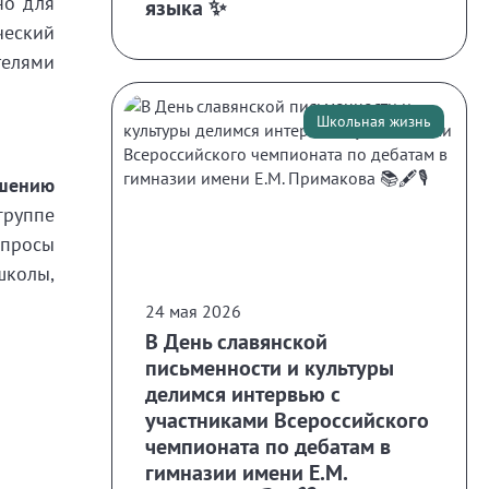
но для
языка ✨
ческий
телями
Школьная жизнь
шению
группе
просы
школы,
24 мая 2026
В День славянской
письменности и культуры
делимся интервью с
участниками Всероссийского
чемпионата по дебатам в
гимназии имени Е.М.