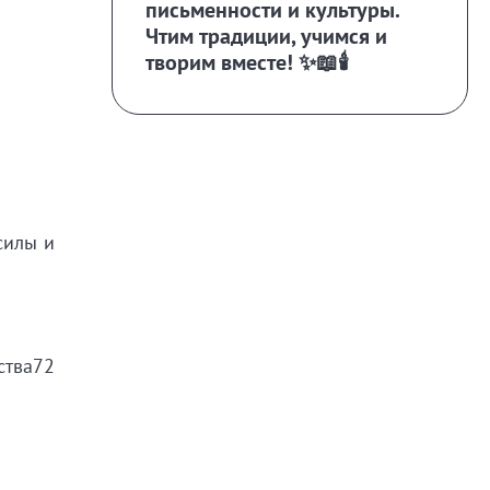
письменности и культуры.
Чтим традиции, учимся и
творим вместе! ✨📖🕯️
силы
и
ства72