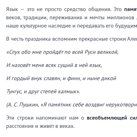
Язык
— это
не
просто
средство
общения.
Это
памя
веков,
традиции,
переживания
и
мечты
миллионов
наше
культурное
наследие
и
передавать
его
будущи
В
честь
праздника
вспомним
прекрасные
строки
Але
«Слух
обо
мне
пройдёт
по
всей
Руси
великой,
И
назовёт
меня
всяк
сущий
в
ней
язык,
И
гордый
внук
славян,
и
финн,
и
ныне
дикой
Тунгус,
и
друг
степей
калмык».
(А.
С.
Пушкин,
«Я
памятник
себе
воздвиг
нерукотворн
Эти
строки
напоминают
нам
о
всеобъемлющей
си
расстояния
и
живёт
в
веках.