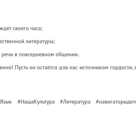
ждёт
своего
часа;
ественной
литературы;
речи
в
повседневном
общении.
енно!
Пусть
он
остаётся
для
нас
источником
гордости,
Язык
#НашаКультура
#Литература
#навигаторыдет