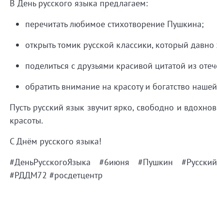
В
День
русского
языка
предлагаем:
перечитать
любимое
стихотворение
Пушкина;
открыть
томик
русской
классики,
который
давно
поделиться
с
друзьями
красивой
цитатой
из
отеч
обратить
внимание
на
красоту
и
богатство
нашей
Пусть
русский
язык
звучит
ярко,
свободно
и
вдохнов
красоты.
С
Днём
русского
языка!
#ДеньРусскогоЯзыка
#6июня
#Пушкин
#Русский
#РДДМ72 #росдетцентр