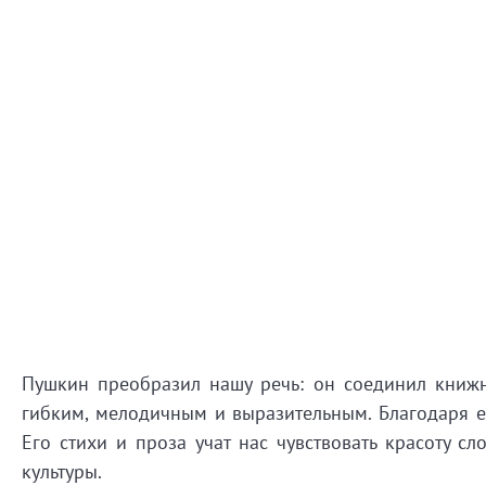
Пушкин
преобразил
нашу
речь:
он
соединил
книж
гибким,
мелодичным
и
выразительным.
Благодаря
е
Его
стихи
и
проза
учат
нас
чувствовать
красоту
сло
культуры.