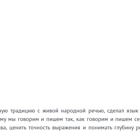
ную
традицию
с
живой
народной
речью,
сделал
язык
му
мы
говорим
и
пишем
так,
как
говорим
и
пишем
се
ва,
ценить
точность
выражения
и
понимать
глубину
р