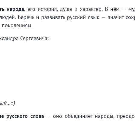
ть
народа
,
его
история,
душа
и
характер.
В
нём
— муд
людей.
Беречь
и
развивать
русский
язык
— значит
сохр
м
поколениям.
ксандра
Сергеевича:
ый…»)
ле
русского
слова
— оно
объединяет
народы,
преодо