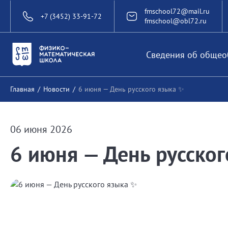
fmschool72@mail.ru
+7 (3452) 33-91-72
fmschool@obl72.ru
Сведения об общео
Главная
/
Новости
/
6 июня — День русского языка ✨
06 июня 2026
6 июня — День русско