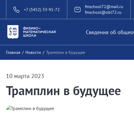
fmschool72@mail.ru
+7 (3452) 33-91-72
fmschool@obl72.ru
Сведения об общео
Главная
/
Новости
/
Трамплин в будущее
10 марта 2023
Трамплин в будущее