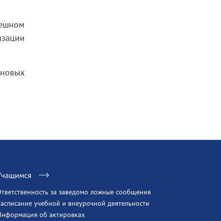
пешном
изации
 новых
Учащимся
Ответственность за заведомо ложные сообщения
Расписание учебной и внеурочной деятельности
Информация об актировках