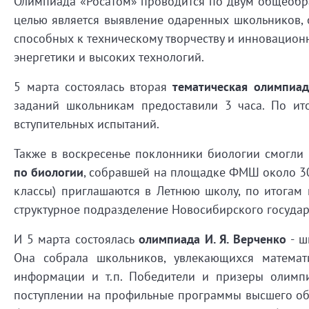
Олимпиада «Росатом» проводится по двум общеобр
целью является выявление одаренных школьников, 
способных к техническому творчеству и инновацио
энергетики и высоких технологий.
5 марта состоялась вторая
тематическая олимпиад
заданий школьникам предоставили 3 часа. По ит
вступительных испытаний.
Также в воскресенье поклонники биологии смогли
по биологии
, собравшей на площадке ФМШ около 30 
классы) приглашаются в Летнюю школу, по итогам
структурное подразделение Новосибирского государ
И 5 марта состоялась
олимпиада
И. Я. Верченко
-
ш
Она собрала школьников, увлекающихся матема
информации и т.п. Победители и призеры олимпи
поступлении на профильные программы высшего об