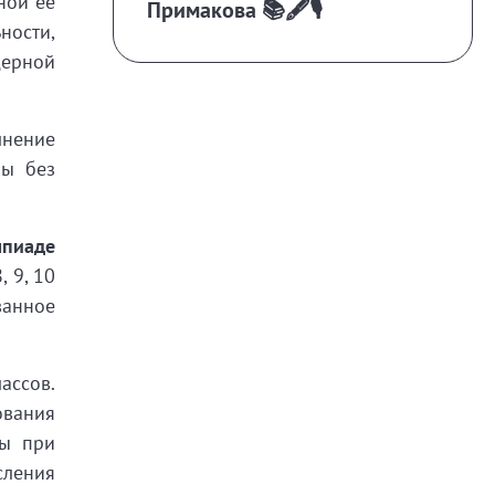
ной ее
Примакова 📚🖋️🎙️
ности,
дерной
лнение
Зы без
мпиаде
 9, 10
ванное
ассов.
ования
ты при
сления