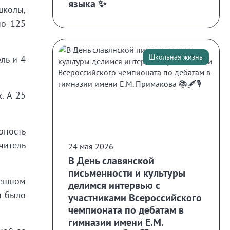
языка ✨
школы,
но 125
Школьная жизнь
ль и 4
. А 25
рность
читель
24 мая 2026
В День славянской
письменности и культуры
пешном
делимся интервью с
м было
участниками Всероссийского
чемпионата по дебатам в
гимназии имени Е.М.