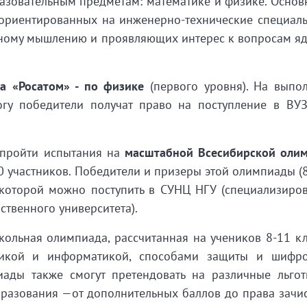
азовательным предметам: математике и физике.
Основ
ориентированных на инженерно-технические специаль
нному мышлению и проявляющих интерес к вопросам я
а «Росатом» - по физике
(первого уровня). На выпо
огу победители получат право на поступление в ВУ
 пройти испытания на
масштабной Всесибирской оли
участников. Победители и призеры этой олимпиады (8,
 которой можно поступить в СУНЦ НГУ (
специализиро
ственного университета).
кольная олимпиада, рассчитанная на учеников 8-11 кл
тикой и информатикой, способами защиты и шифр
ады также смогут претендовать на различные льго
разования —от дополнительных баллов до права зачи