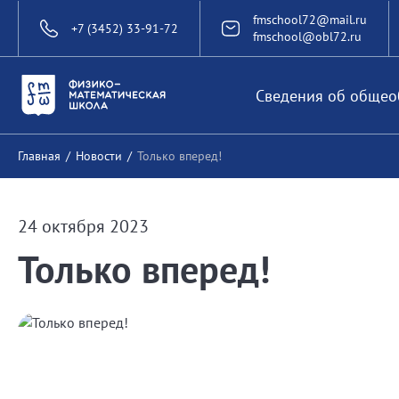
fmschool72@mail.ru
+7 (3452) 33-91-72
fmschool@obl72.ru
Сведения об общео
Главная
/
Новости
/
Только вперед!
24 октября 2023
Только вперед!