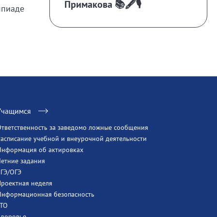
Примакова 📚🖋️🎙️
мпиаде
Учащимся
Ответственность за заведомо ложные сообщения
Расписание учебной и внеурочной деятельности
Информация об актировках
Летние задания
ЕГЭ/ОГЭ
Проектная неделя
Информационная безопасность
ГТО
Здоровье