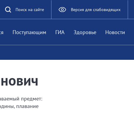
Поиск на сайте
Версия для слабовидящих
ся
Поступающим
ГИА
Здоровье
Новости
анович
аваемый предмет:
одины, плавание