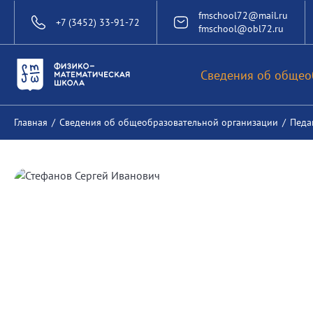
fmschool72@mail.ru
+7 (3452) 33-91-72
fmschool@obl72.ru
Сведения об общео
Главная
/
Сведения об общеобразовательной организации
/
Педа