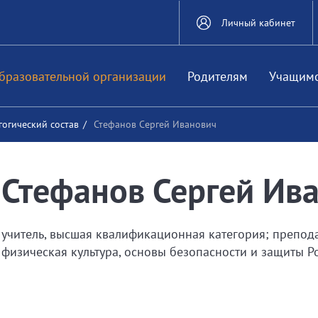
Личный кабинет
бразовательной организации
Родителям
Учащим
гогический состав
/
Стефанов Сергей Иванович
Стефанов Сергей Ив
учитель, высшая квалификационная категория; препод
физическая культура, основы безопасности и защиты Р