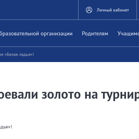
Личный кабинет
бразовательной организации
Родителям
Учащим
е «Белая ладья»!
евали золото на турни