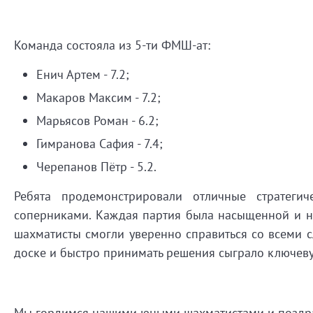
Команда состояла из 5-ти ФМШ-ат:
Енич Артем - 7.2;
Макаров Максим - 7.2;
Марьясов Роман - 6.2;
Гимранова Сафия - 7.4;
Черепанов Пётр - 5.2.
Ребята продемонстрировали отличные стратеги
соперниками. Каждая партия была насыщенной и н
шахматисты смогли уверенно справиться со всеми 
доске и быстро принимать решения сыграло ключевую
Мы гордимся нашими юными шахматистами и поздра