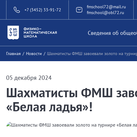
fmschool72@mail.ru
+7 (3452) 33-91-72
fmschool@obl72.ru
Сведения об общео
Главная
/
Новости
/
Шахматисты ФМШ завоевали золото на турнир
05 декабря 2024
Шахматисты ФМШ заво
«Белая ладья»!