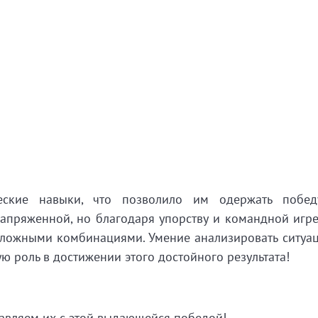
ческие навыки, что позволило им одержать побе
апряженной, но благодаря упорству и командной игр
сложными комбинациями. Умение анализировать ситуа
 роль в достижении этого достойного результата!
вляем их с этой выдающейся победой!