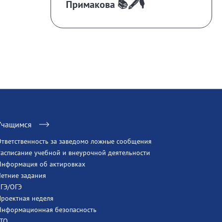
Примакова 📚🖋️🎙️
Учащимся
Ответственность за заведомо ложные сообщения
Расписание учебной и внеурочной деятельности
Информация об актировках
Летние задания
ЕГЭ/ОГЭ
Проектная неделя
Информационная безопасность
ГТО