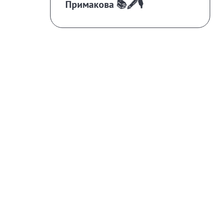
Примакова 📚🖋️🎙️