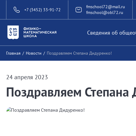
fmschool72@mail.ru
+7 (3452) 33-91-72
fmschool@obl72.ru
Сведения об общео
Главная
/
Новости
/
Поздравляем Степана Дидуренко!
24 апреля 2023
Поздравляем Степана