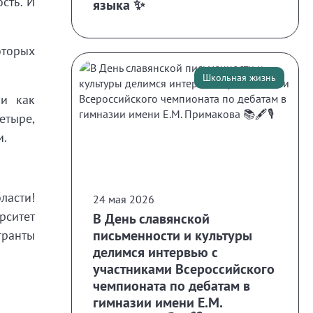
ть”. И
языка ✨
оторых
Школьная жизнь
ли как
етыре,
и.
ласти!
24 мая 2026
рситет
В День славянской
письменности и культуры
гранты
делимся интервью с
участниками Всероссийского
чемпионата по дебатам в
гимназии имени Е.М.