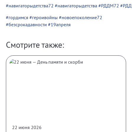
#навигаторыдетства72
#навигаторыдетства
#РДДМ72
#РД
#гордимся
#героивойны
#новоепоколение72
#безсрокадавности
#19апреля
Смотрите также:
22 июня 2026