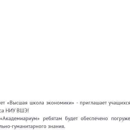
тет «Высшая школа экономики» - приглашает учащихся
уса НИУ ВШЭ!
 «Академиариум» ребятам будет обеспечено погруж
ально-гуманитарного знания.