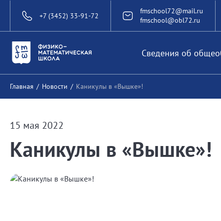
fmschool72@mail.ru
+7 (3452) 33-91-72
fmschool@obl72.ru
Сведения об общео
Главная
/
Новости
/
Каникулы в «Вышке»!
15 мая 2022
Каникулы в «Вышке»!