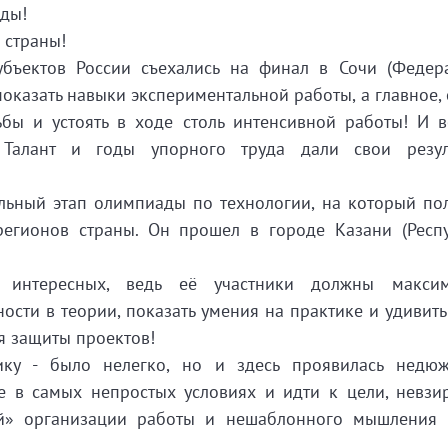
нды!
 страны!
бъектов России съехались на финал в Сочи (Федер
показать навыки экспериментальной работы, а главное, 
ы и устоять в ходе столь интенсивной работы! И в
 Талант и годы упорного труда дали свои резул
ьный этап олимпиады по технологии, на который по
регионов страны. Он прошел в городе Казани (Респ
интересных, ведь её участники должны максим
сти в теории, показать умения на практике и удивить
я защиты проектов!
ику - было нелегко, но и здесь проявилась недю
те в самых непростых условиях и идти к цели, невзи
ной» организации работы и нешаблонного мышления