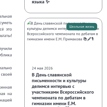
языка ✨
альная
суметь
Школьная жизнь
сё это
ьтаты!
лучили
ублика
ально
24 мая 2026
 своей
В День славянской
письменности и культуры
делимся интервью с
жинная
участниками Всероссийского
рая на
чемпионата по дебатам в
 нашей
гимназии имени Е.М.