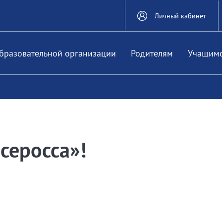
Личный кабинет
бразовательной организации
Родителям
Учащим
серосса»!