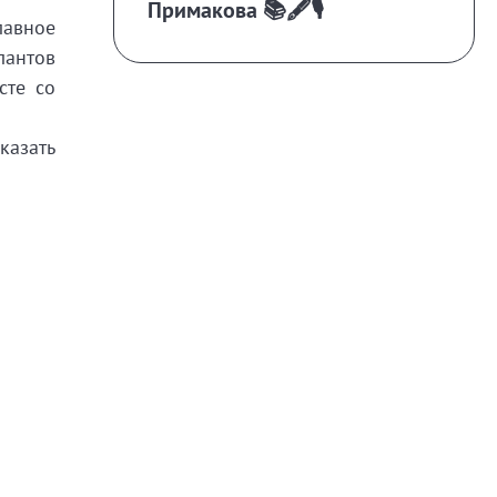
Примакова 📚🖋️🎙️
лавное
лантов
сте со
казать