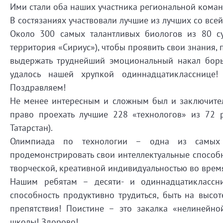
Ими стали оба наших участника региональной кома
В состязаниях участвовали лучшие из лучших со всей
Около 300 самых талантливых биологов из 80 су
территория «Сириус»), чтобы проявить свои знания, 
выдержать труднейший эмоциональный накал борьб
удалось нашей хрупкой одиннадцатикласснице!
Поздравляем!
Не менее интересным и сложным был и заключител
право проехать лучшие 228 «технологов» из 72 
Татарстан).
Олимпиада по технологии – одна из самых 
продемонстрировать свои интеллектуальные способно
творческой, креативной индивидуальностью во врем
Нашим ребятам – десяти- и одиннадцатиклассн
способность продуктивно трудиться, быть на высо
препятствия! Поистине – это закалка «нелиней
школы! Здорово!