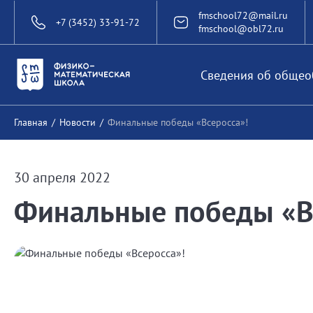
fmschool72@mail.ru
+7 (3452) 33-91-72
fmschool@obl72.ru
Сведения об общео
Главная
/
Новости
/
Финальные победы «Всеросса»!
30 апреля 2022
Финальные победы «В