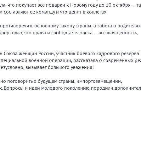
ла, что покупает все подарки к Новому году до 10 октября — т
 составляют ее команду и что ценит в коллегах.
ротиворечить основному закону страны, а забота о родителях
черкнула, что права и свободы человека — высшая ценность,
н Союза женщин России, участник боевого кадрового резерва 
 специальной военной операции, рассказала о современных ре
 безусловно, вызывает большого уважения!
сно поговорить о будущем страны, импортозамещении,
х. Вопросы и идеи молодого поколению породили дополните
!