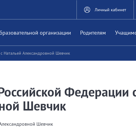
Личный кабинет
бразовательной организации
Родителям
Учащим
 с Натальей Александровной Шевчик
 Российской Федерации 
вной Шевчик