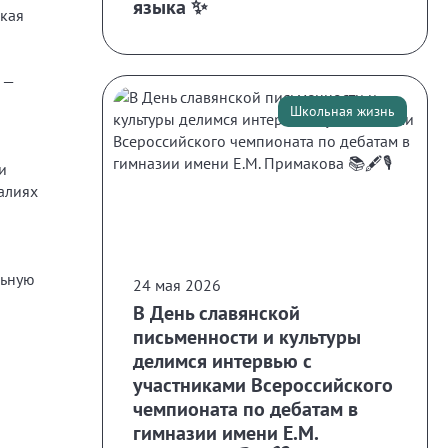
языка ✨
акая
 —
Школьная жизнь
и
алиях
льную
24 мая 2026
В День славянской
письменности и культуры
делимся интервью с
участниками Всероссийского
чемпионата по дебатам в
гимназии имени Е.М.