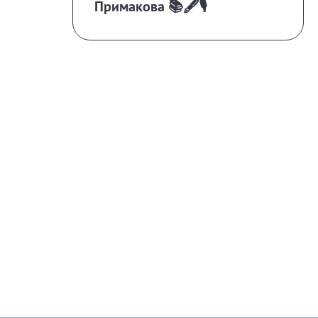
Примакова 📚🖋️🎙️