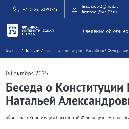
fmschool72@mail.ru
+7 (3452) 33-91-72
fmschool@obl72.ru
Сведения об общео
Главная
/
Новости
/
Беседа о Конституции Российской Федерации
08 октября 2025
Беседа о Конституции
Натальей Александро