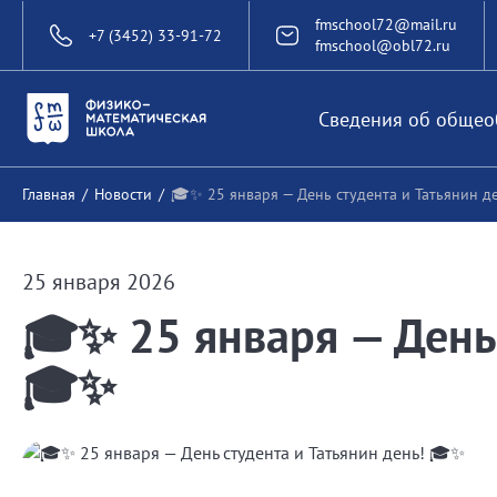
fmschool72@mail.ru
+7 (3452) 33-91-72
fmschool@obl72.ru
Сведения об общео
Главная
/
Новости
/
🎓✨ 25 января — День студента и Татьянин д
25 января 2026
🎓✨ 25 января — День 
🎓✨