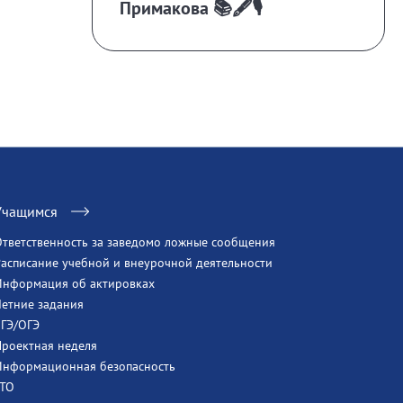
Примакова 📚🖋️🎙️
Учащимся
Ответственность за заведомо ложные сообщения
Расписание учебной и внеурочной деятельности
Информация об актировках
Летние задания
ЕГЭ/ОГЭ
Проектная неделя
Информационная безопасность
ГТО