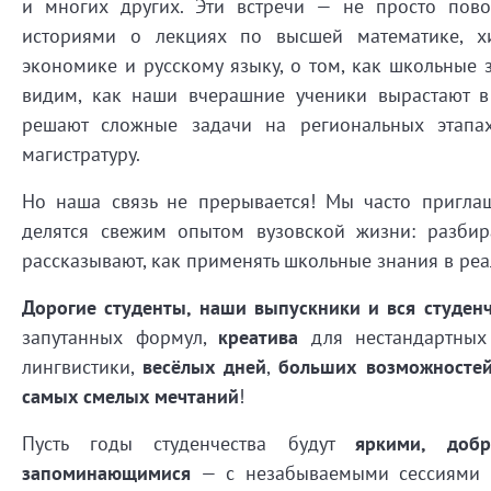
и многих других. Эти встречи — не просто пово
историями о лекциях по высшей математике, х
экономике и русскому языку, о том, как школьные
видим, как наши вчерашние ученики вырастают в 
решают сложные задачи на региональных этапа
магистратуру.
Но наша связь не прерывается! Мы часто пригла
делятся свежим опытом вузовской жизни: разби
рассказывают, как применять школьные знания в ре
Дорогие студенты, наши выпускники и вся студенч
запутанных формул,
креатива
для нестандартны
лингвистики,
весёлых дней
,
больших возможносте
самых смелых мечтаний
!
Пусть годы студенчества будут
яркими, доб
запоминающимися
— с незабываемыми сессиями з