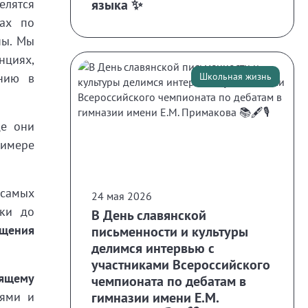
елятся
языка ✨
дах по
ны. Мы
нциях,
ению в
Школьная жизнь
де они
римере
 самых
24 мая 2026
ки до
В День славянской
щения
письменности и культуры
делимся интервью с
участниками Всероссийского
ящему
чемпионата по дебатам в
гимназии имени Е.М.
ьями и