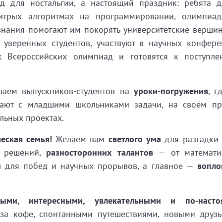
д для ностальгии, а настоящий праздник: ребята д
итрых алгоритмах на программировании, олимпиа
 знания помогают им покорять университетские верши
уверенных студентов, участвуют в научных конфере
х Всероссийских олимпиад и готовятся к поступл
шаем выпускников-студентов на
уроки-погружения
, г
рают с младшими школьниками задачи, на своём п
альных проектах.
еская семья!
Желаем вам
светлого ума
для разгадки
х решений,
разносторонних талантов
— от математи
й
для побед и научных прорывов, а главное —
вопло
рыми, интересными, увлекательными и по-насто
а кофе, спонтанными путешествиями, новыми друз