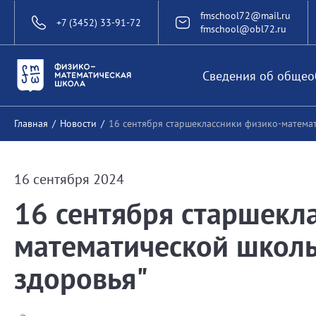
fmschool72@mail.ru
+7 (3452) 33-91-72
fmschool@obl72.ru
Сведения об общео
Главная
/
Новости
/
16 сентября старшеклассники физико-математ
16 сентября 2024
16 сентября старшекл
математической школы
здоровья"