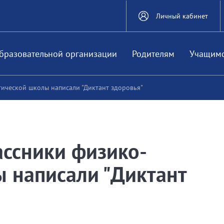
Личный кабинет
бразовательной организации
Родителям
Учащим
ической школы написали "Диктант здоровья"
ассники физико-
 написали "Диктант