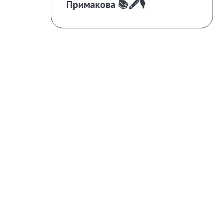
Примакова 📚🖋️🎙️