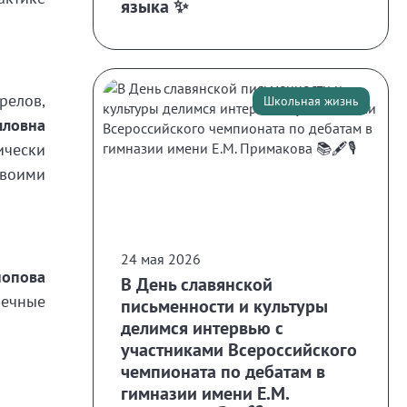
языка ✨
релов,
Школьная жизнь
лловна
ически
своими
24 мая 2026
опова
В День славянской
речные
письменности и культуры
делимся интервью с
участниками Всероссийского
чемпионата по дебатам в
гимназии имени Е.М.